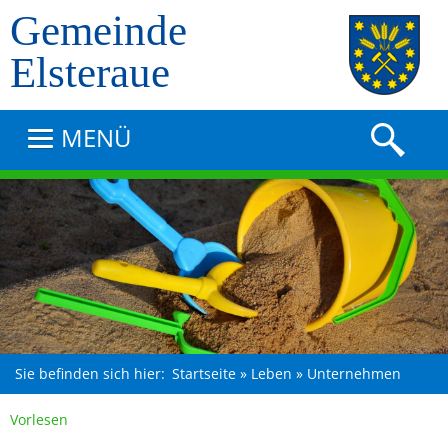
Gemeinde
Elsteraue
MENÜ
Sie befinden sich hier:
Startseite
»
Leben
»
Unternehmen
Vorlesen