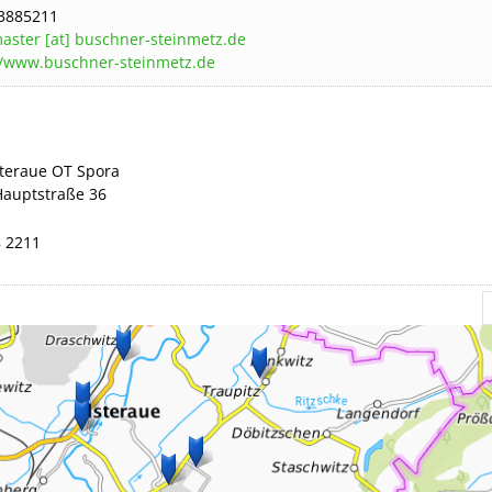
3885211
aster [at] buschner-steinmetz.de
//www.buschner-steinmetz.de
steraue
OT Spora
Hauptstraße 36
 2211