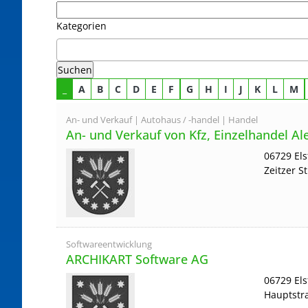
Kategorien
_
A
B
C
D
E
F
G
H
I
J
K
L
M
An- und Verkauf | Autohaus / -handel | Handel
An- und Verkauf von Kfz, Einzelhandel A
06729 El
Zeitzer S
Softwareentwicklung
ARCHIKART Software AG
06729 El
Hauptstr