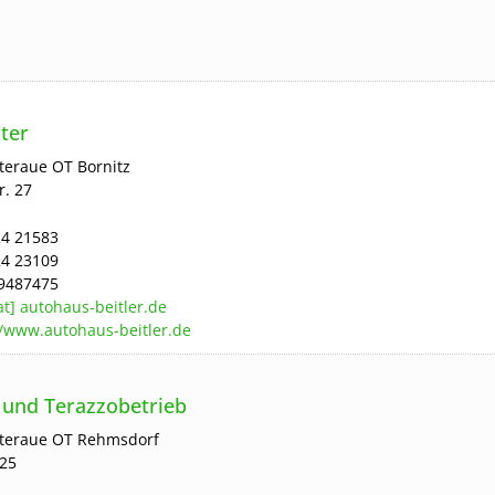
ter
steraue
OT Bornitz
r. 27
4 21583
4 23109
9487475
[at] autohaus-beitler.de
//www.autohaus-beitler.de
 und Terazzobetrieb
steraue
OT Rehmsdorf
 25