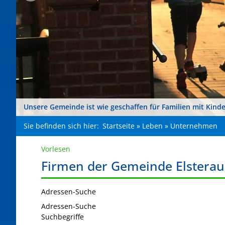
Unsere Gemeinde ist wie geschaffen für Familien mit Kind
Sie befinden sich hier:
Startseite
»
Leben
»
Unternehmen
Vorlesen
Firmen der Gemeinde Elsterau
Adressen-Suche
Adressen-Suche
Suchbegriffe