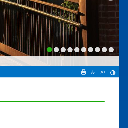
A-
A+