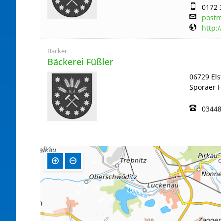
0172 
postm
http:
Bäcker
Bäckerei Füßler
06729 El
Sporaer 
03448