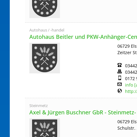
Autohaus / -handel
Autohaus Beitler und PKW-Anhänger-Cen
06729 El
Zeitzer St
03442
03442
0172 
info 
http:
Steinmetz
Axel & Jürgen Buschner GbR - Steinmetz-
06729 El
Schulstr.