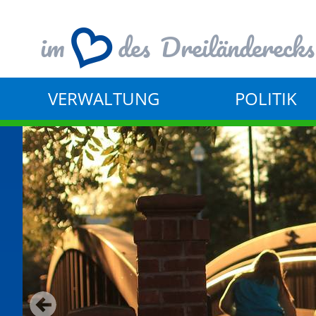
im
des
Dreiländerecks
VERWALTUNG
POLITIK