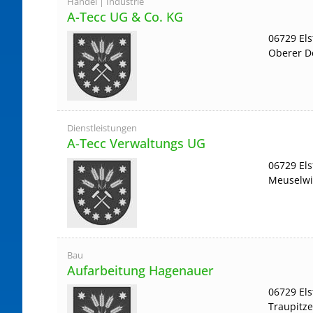
Handel | Industrie
A-Tecc UG & Co. KG
06729 El
Oberer D
Dienstleistungen
A-Tecc Verwaltungs UG
06729 El
Meuselwi
Bau
Aufarbeitung Hagenauer
06729 El
Traupitze