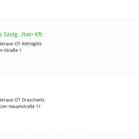
zolg…ltat• Kft.
steraue
OT Alttröglitz
er-Straße 1
steraue
OT Draschwitz
tzer Hauptstraße 11