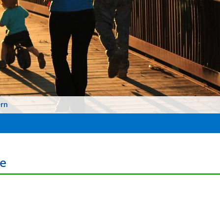
ern
e