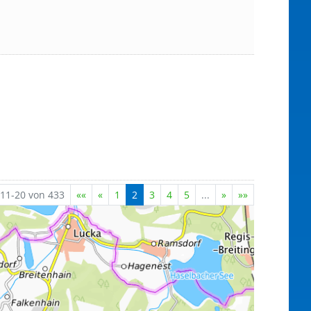
11-20 von 433
««
«
1
2
3
4
5
...
»
»»