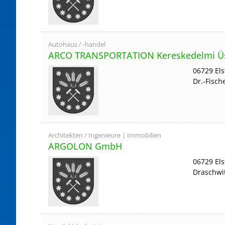
Autohaus / -handel
ARCO TRANSPORTATION Kereskedelmi Üs S
06729 El
Dr.-Fisch
Architekten / Ingenieure | Immobilien
ARGOLON GmbH
06729 El
Draschwi