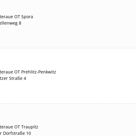
steraue
OT Spora
ellenweg 8
steraue
OT Prehlitz-Penkwitz
tzer Straße 4
steraue
OT Traupitz
r Dorfstraße 10