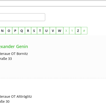
N
O
P
Q
R
S
T
U
V
W
X
Y
Z
#
lexander Genin
steraue
OT Bornitz
traße 33
steraue
OT Alttröglitz
aße 30